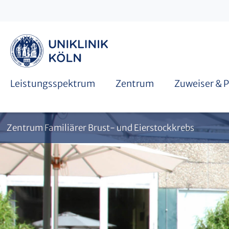
Informationsmaterialien
Kooperationen
Zertifizierte Qualität
Leistungsspektrum
Zentrum
Zuweiser & P
Zentrum Familiärer Brust- und Eierstockkrebs