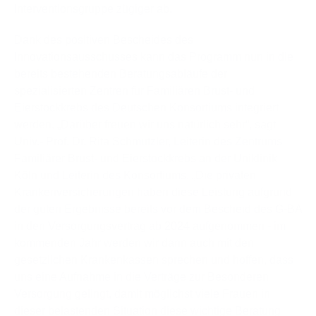
Interventionsgruppe zügiger ab.
Dank des positiven Bescheides des
Innovationsausschusses kann das Programm nun in die
bereits bestehenden Beratungsabläufe der
spezialisierten Zentren für Familiären Brust- und
Eierstockkrebs des Deutschen Konsortiums integriert
werden. „Darüber freuen wir uns natürlich sehr“, sagt
Univ.- Prof. Dr. Rita Schmutzler, Leiterin des Zentrums
Familiärer Brust- und Eierstockkrebs an der Uniklinik
Köln und Leiterin des Konsortiums. „Die privaten
Krankenversicherungen haben diese Leistung aufgrund
der guten Ergebnisse bereits vor dem Bescheid des G-BA
in den Versorgungsvertrag ab 2024 aufgenommen - im
kommenden Jahr werden wir dann auch mit den
gesetzlichen Krankenkassen sprechen und hoffen, dass
uns eine Aufnahme in die Verträge zur Besonderen
Versorgung gelingt, damit möglichst viele Frauen in
dieser belastenden Situation diese wichtige Beratung