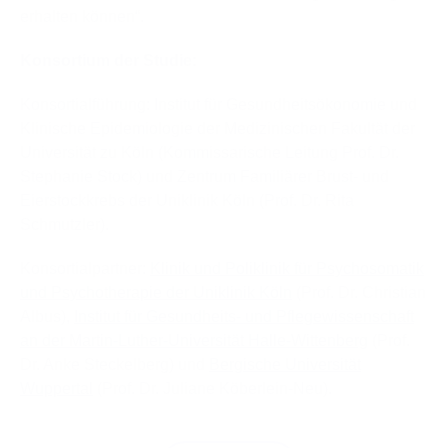
erhalten können“.
Konsortium der Studie:
Konsortialführung: Institut für Gesundheitsökonomie und
Klinische Epidemiologie der Medizinischen Fakultät der
Universität zu Köln (Kommissarische Leitung Prof. Dr.
Stephanie Stock) und Zentrum Familiärer Brust- und
Eierstockkrebs der Uniklinik Köln (Prof. Dr. Rita
Schmutzler).
Konsortialpartner:
Klinik und Poliklinik für Psychosomatik
und Psychotherapie der Uniklinik Köln
(Prof. Dr. Christian
Albus),
Institut für Gesundheits- und Pflegewissenschaft
an der Martin-Luther-Universität Halle-Wittenberg
(Prof.
Dr. Anke Steckelberg) und
Bergische Universität
Wuppertal
(Prof. Dr. Juliane Köberlein-Neu).