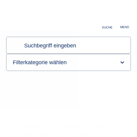
Zuweiser & Professionals
Karriere
MENÜ
SUCHE
Zentrum Familiärer Brust- und Eierstockkrebs
Sie sind hier:
Startseite
Informationen
Aktuelles
Detailansicht
20.12.2023
Gemeinsamer Bundesausschuss
G-BA empfiehlt Coaching-Programm bei
Brustkrebsrisiko als Regelversorgung