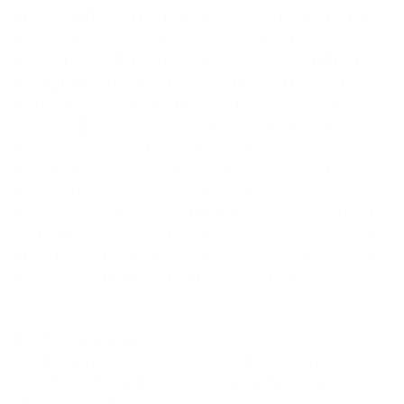
Bei ca. 30 Prozent der Patientinnen liegt eine familiäre
Häufung für Brust- und Eierstockkrebs vor. Rund 25
Prozent dieser Frauen tragen eine pathogene
BRCA1-
oder
BRCA2-
Mutation. Frauen mit dieser Mutation haben
ein deutlich erhöhtes kumulatives Risiko, an Brustkrebs
und/oder Eierstockkrebs zu erkranken. Die betroffenen
Frauen haben verschiedene präventive
Handlungsoptionen: Sie können beispielsweise das
gesunde Brustdrüsengewebe sowie beide
Eierstöcke/Eileiter prophylaktisch entfernen lassen oder
an dem intensivierten Früherkennungsprogramm für die
Brust teilnehmen. Für diesen Entscheidungsprozess ist
es enorm wichtig, dass die Betroffenen gut beraten
werden.
Das Projekt zielte darauf ab, die Entscheidungsfindung
der Frauen durch ein strukturiertes, modulares und
bedarfsadaptiertes Coaching-Programm zu unterstützen.